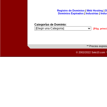
Registro de Dominios
|
Web Hosting
|
D
Dominios Expirados
|
Industrias
|
Indu
Categorías de Dominio:
[Pág. princi
** Precios expre
© 2002/2022 Solo10.com