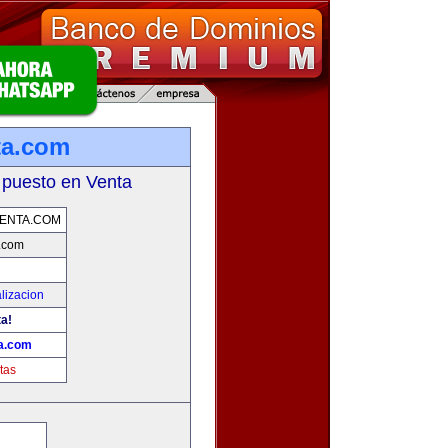
ta.com
 puesto en Venta
ENTA.COM
a.com
lizacion
ta!
ta.com
tas