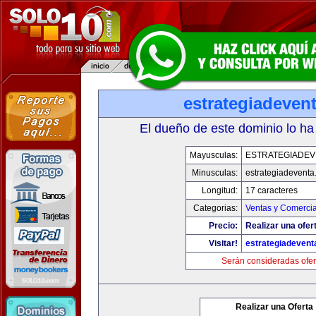
estrategiadeven
El dueño de este dominio lo ha
Mayusculas:
ESTRATEGIADEV
Minusculas:
estrategiadevent
Longitud:
17 caracteres
Categorias:
Ventas y Comercia
Precio:
Realizar una ofer
Visitar!
estrategiadeven
Serán consideradas ofer
Realizar una Oferta