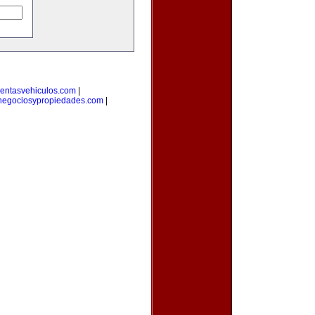
entasvehiculos.com
|
negociosypropiedades.com
|