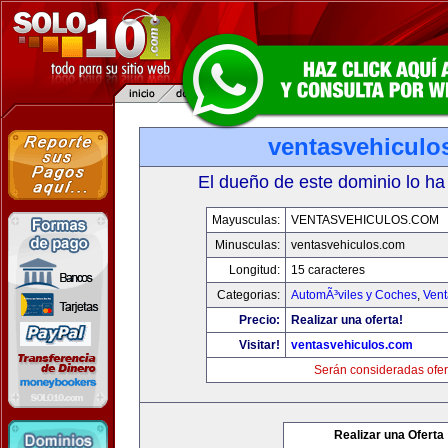
ventasvehiculo
El dueño de este dominio lo ha
Mayusculas:
VENTASVEHICULOS.COM
Minusculas:
ventasvehiculos.com
Longitud:
15 caracteres
Categorias:
AutomÃ³viles y Coches
,
Vent
Precio:
Realizar una oferta!
Visitar!
ventasvehiculos.com
Serán consideradas ofer
Realizar una Oferta