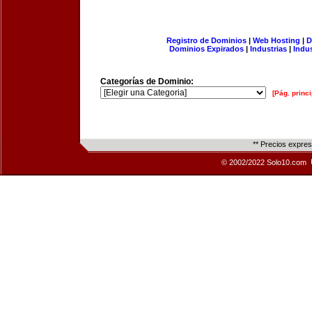
Registro de Dominios
|
Web Hosting
|
D
Dominios Expirados
|
Industrias
|
Indu
Categorías de Dominio:
[Pág. princi
** Precios expre
© 2002/2022 Solo10.com