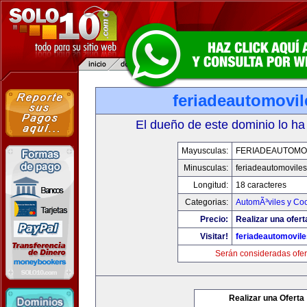
feriadeautomovi
El dueño de este dominio lo ha
Mayusculas:
FERIADEAUTOMO
Minusculas:
feriadeautomovile
Longitud:
18 caracteres
Categorias:
AutomÃ³viles y Co
Precio:
Realizar una ofert
Visitar!
feriadeautomovil
Serán consideradas ofer
Realizar una Oferta