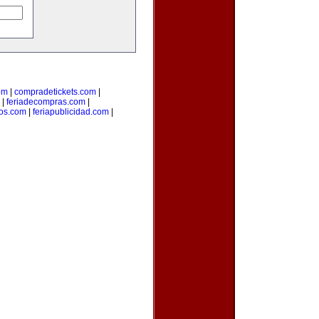
om
|
compradetickets.com
|
|
feriadecompras.com
|
ios.com
|
feriapublicidad.com
|