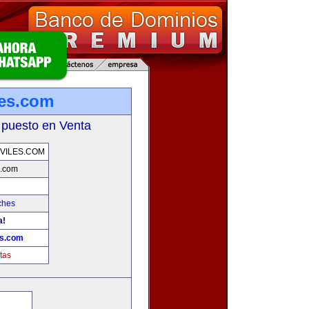
les.com
 puesto en Venta
VILES.COM
s.com
ches
a!
es.com
tas