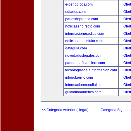
e-periodicos.com
Ofer
ediarios.com
Ofer
partesdeprensa.com
Ofer
noticiasendirecto.com
Ofer
informacionpractica.com
Ofer
noticiasentucelular.com
Ofer
dataguia.com
Ofer
novedadeslegales.com
Ofer
panoramafinanciero.com
Ofer
tecnologiasdelainformacion.com
Ofer
infogobierno.com
Ofer
informacionmundial.com
Ofer
guialatinoamerica.com
Ofer
<< Categoria Anterior (Hogar)
Categoria Siguient