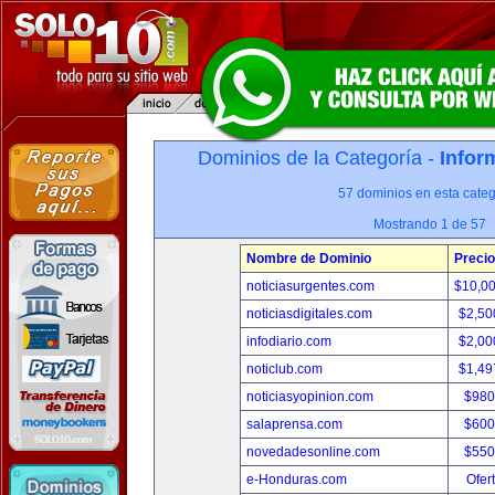
Dominios de la Categoría -
Infor
57 dominios en esta categ
Mostrando 1 de 57
Nombre de Dominio
Precio
noticiasurgentes.com
$10,0
noticiasdigitales.com
$2,50
infodiario.com
$2,00
noticlub.com
$1,49
noticiasyopinion.com
$980
salaprensa.com
$600
novedadesonline.com
$550
e-Honduras.com
Ofer