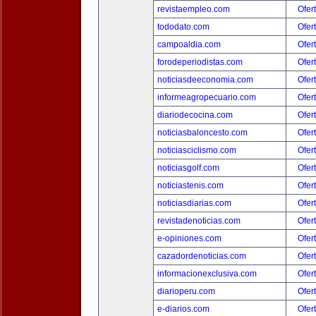
revistaempleo.com
Ofer
tododato.com
Ofer
campoaldia.com
Ofer
forodeperiodistas.com
Ofer
noticiasdeeconomia.com
Ofer
informeagropecuario.com
Ofer
diariodecocina.com
Ofer
noticiasbaloncesto.com
Ofer
noticiasciclismo.com
Ofer
noticiasgolf.com
Ofer
noticiastenis.com
Ofer
noticiasdiarias.com
Ofer
revistadenoticias.com
Ofer
e-opiniones.com
Ofer
cazadordenoticias.com
Ofer
informacionexclusiva.com
Ofer
diarioperu.com
Ofer
e-diarios.com
Ofer