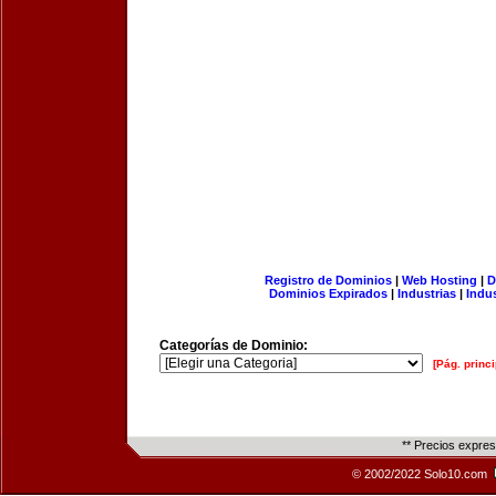
Registro de Dominios
|
Web Hosting
|
D
Dominios Expirados
|
Industrias
|
Indu
Categorías de Dominio:
[Pág. princi
** Precios expre
© 2002/2022 Solo10.com