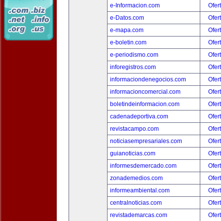
e-Informacion.com
Ofer
e-Datos.com
Ofer
e-mapa.com
Ofer
e-boletin.com
Ofer
e-periodismo.com
Ofer
inforegistros.com
Ofer
informaciondenegocios.com
Ofer
informacioncomercial.com
Ofer
boletindeinformacion.com
Ofer
cadenadeportiva.com
Ofer
revistacampo.com
Ofer
noticiasempresariales.com
Ofer
guianoticias.com
Ofer
informesdemercado.com
Ofer
zonademedios.com
Ofer
informeambiental.com
Ofer
centralnoticias.com
Ofer
revistademarcas.com
Ofer