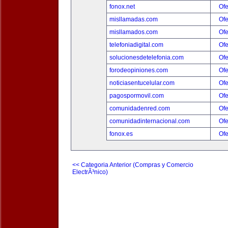
fonox.net
Ofe
misllamadas.com
Ofe
misllamados.com
Ofe
telefoniadigital.com
Ofe
solucionesdetelefonia.com
Ofe
forodeopiniones.com
Ofe
noticiasentucelular.com
Ofe
pagospormovil.com
Ofe
comunidadenred.com
Ofe
comunidadinternacional.com
Ofe
fonox.es
Ofe
<< Categoria Anterior (Compras y Comercio
ElectrÃ³nico)