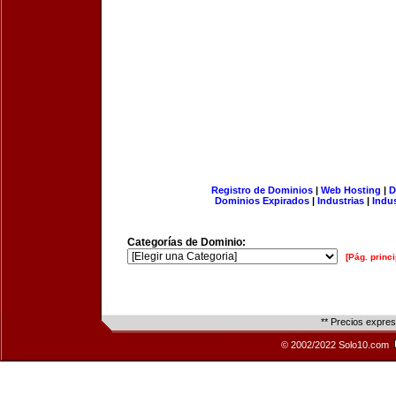
Registro de Dominios
|
Web Hosting
|
D
Dominios Expirados
|
Industrias
|
Indu
Categorías de Dominio:
[Pág. princi
** Precios expre
© 2002/2022 Solo10.com