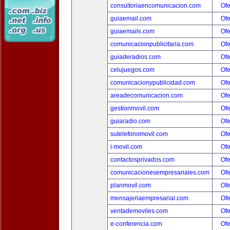
consultoriaencomunicacion.com
Ofe
guiaemail.com
Ofe
guiaemails.com
Ofe
comunicacionpublicitaria.com
Ofe
guiaderadios.com
Ofe
celujuegos.com
Ofe
comunicacionypublicidad.com
Ofe
areadecomunicacion.com
Ofe
gestionmovil.com
Ofe
guiaradio.com
Ofe
sutelefonomovil.com
Ofe
i-movil.com
Ofe
contactosprivados.com
Ofe
comunicacionesempresariales.com
Ofe
planmovil.com
Ofe
mensajeriaempresarial.com
Ofe
ventademoviles.com
Ofe
e-conferencia.com
Ofe