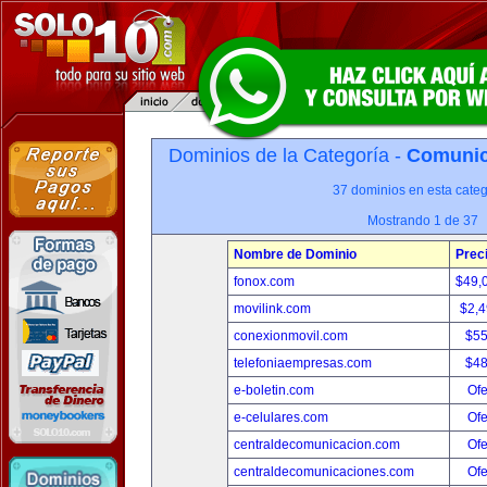
Dominios de la Categoría -
Comunica
37 dominios en esta categ
Mostrando 1 de 37
Nombre de Dominio
Prec
fonox.com
$49,
movilink.com
$2,
conexionmovil.com
$5
telefoniaempresas.com
$4
e-boletin.com
Ofe
e-celulares.com
Ofe
centraldecomunicacion.com
Ofe
centraldecomunicaciones.com
Ofe