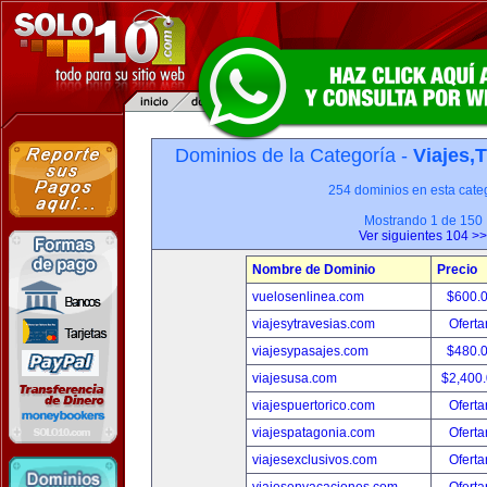
Dominios de la Categoría -
Viajes,
254 dominios en esta categ
Mostrando 1 de 150
Ver siguientes 104 >>
Nombre de Dominio
Precio
vuelosenlinea.com
$600.
viajesytravesias.com
Oferta
viajesypasajes.com
$480.
viajesusa.com
$2,400
viajespuertorico.com
Oferta
viajespatagonia.com
Oferta
viajesexclusivos.com
Oferta