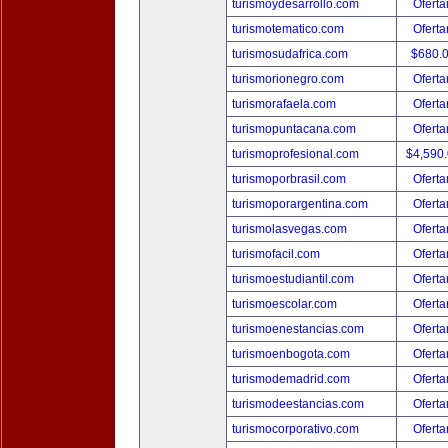
turismoydesarrollo.com
Oferta
turismotematico.com
Oferta
turismosudafrica.com
$680.
turismorionegro.com
Oferta
turismorafaela.com
Oferta
turismopuntacana.com
Oferta
turismoprofesional.com
$4,590
turismoporbrasil.com
Oferta
turismoporargentina.com
Oferta
turismolasvegas.com
Oferta
turismofacil.com
Oferta
turismoestudiantil.com
Oferta
turismoescolar.com
Oferta
turismoenestancias.com
Oferta
turismoenbogota.com
Oferta
turismodemadrid.com
Oferta
turismodeestancias.com
Oferta
turismocorporativo.com
Oferta