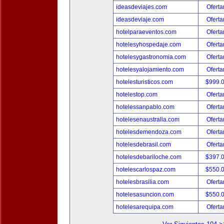
ideasdeviajes.com
Oferta
ideasdeviaje.com
Oferta
hotelparaeventos.com
Oferta
hotelesyhospedaje.com
Oferta
hotelesygastronomia.com
Oferta
hotelesyalojamiento.com
Oferta
hotelesturisticos.com
$999.
hotelestop.com
Oferta
hotelessanpablo.com
Oferta
hotelesenaustralia.com
Oferta
hotelesdemendoza.com
Oferta
hotelesdebrasil.com
Oferta
hotelesdebariloche.com
$397.
hotelescarlospaz.com
$550.
hotelesbrasilia.com
Oferta
hotelesasuncion.com
$550.
hotelesarequipa.com
Oferta